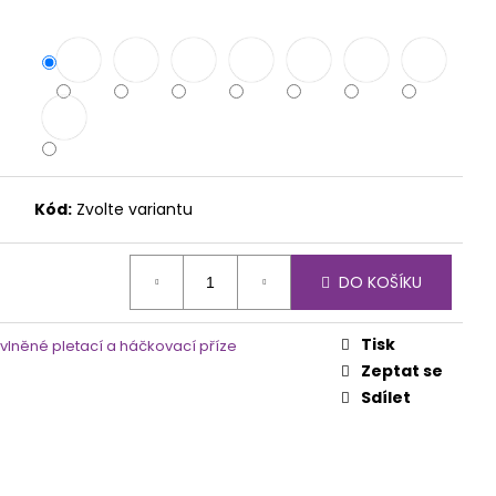
IAN KLASIK - RŮZNÉ
Kód:
Zvolte variantu
DO KOŠÍKU
Tisk
vlněné pletací a háčkovací příze
Zeptat se
Sdílet