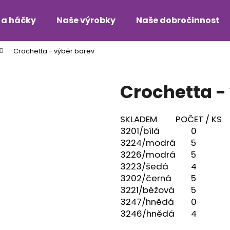
 a háčky
Naše výrobky
Naše dobročinnost
Crochetta - výběr barev
Co potřebujete najít?
Crochetta -
HLEDAT
SKLADEM
POČET / KS
3201/bílá
0
Doporučujeme
3224/modrá
5
3226/modrá
5
3223/šedá
4
3202/černá
5
3221/béžová
5
3247/hnědá
0
3246/hnědá
4