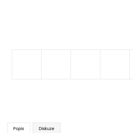
PLETACÍ PŘÍZE GERLACH - VÝBĚR BAREV
65 Kč
Popis
Diskuze