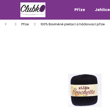
K
Přejít
na
o
Příze
Jehlice
obsah
Zpět
Zpět
š
do
do
í
Domů
Příze
100% Bavlněné pletací a háčkovací příze
k
obchodu
obchodu