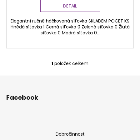
č
DETAIL
u
j
e
Elegantní ručně háčkovaná síťovka SKLADEM POČET KS
Hnědá síťovka 1 Černá síťovka 0 Zelená síťovka 0 Žlutá
m
síťovka 0 Modrá síťovka 0...
e
NAKO
VEGA
1
položek celkem
STRIPE
O
-
v
OBLÍBENÉ
Z
l
BARVY
á
á
73
d
Kč
p
Facebook
a
a
c
t
í
í
p
r
Dobročinnost
v