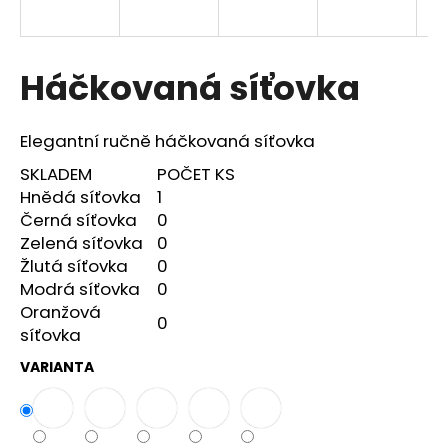
a
j
í
Háčkovaná síťovka
t
?
Elegantní ručně háčkovaná síťovka
SKLADEM
POČET KS
Hnědá síťovka
1
Černá síťovka
0
HLEDAT
Zelená síťovka
0
Žlutá síťovka
0
Modrá síťovka
0
Oranžová
D
0
síťovka
o
p
VARIANTA
o
r
u