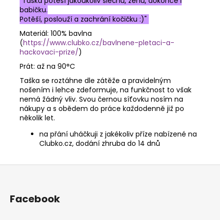
"Taška potěší jakoukoliv slečnu, ženu, dokonce i
babičku.
Potěší, poslouží a zachrání kočičku :)"
Materiál: 100% bavlna
(
https://www.clubko.cz/bavlnene-pletaci-a-
hackovaci-prize/
)
Prát: až na 90°C
Taška se roztáhne dle zátěže a pravidelným
nošením i lehce zdeformuje, na funkčnost to však
nemá žádný vliv. Svou černou síťovku nosím na
nákupy a s obědem do práce každodenně již po
několik let.
na přání uháčkuji z jakékoliv příze nabízené na
Clubko.cz, dodání zhruba do 14 dnů
Z
á
p
Facebook
a