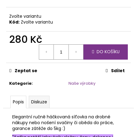
č
u
j
Zvolte variantu
e
Kód:
Zvolte variantu
m
e
280 Kč
Měrná
DO KOŠÍKU
HÁČKOVACÍ
cena:
PŘÍZE
SCARLET
-
Zeptat se
Sdílet
RŮZNÉ
BARVY
Kategorie
:
Naše výrobky
84
Kč
Popis
Diskuze
Elegantní ručně háčkovaná síťovka na drobné
nákupy nebo nošení svačiny či oběda do práce,
garance zátěže do 5kg :)