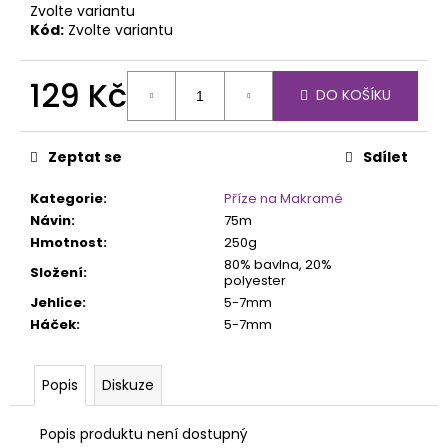
č
Zvolte variantu
u
Kód:
Zvolte variantu
j
e
129 Kč
m
DO KOŠÍKU
e
Měrná
cena:
Zeptat se
Sdílet
ALPACA
75
Kategorie
:
Příze na Makramé
Kč
Návin
:
75m
Hmotnost
:
250g
80% bavlna, 20%
Složení
:
polyester
Jehlice
:
5-7mm
Háček
:
5-7mm
Popis
Diskuze
Popis produktu není dostupný