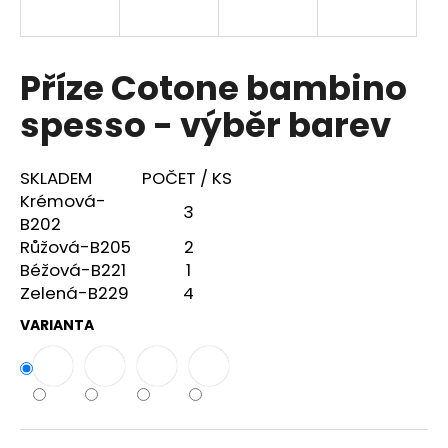
a
j
í
Příze Cotone bambino
t
spesso - výběr barev
?
SKLADEM
POČET / KS
Krémová-
3
B202
HLEDAT
Růžová-B205
2
Béžová-B221
1
Zelená-B229
4
D
VARIANTA
o
p
o
r
u