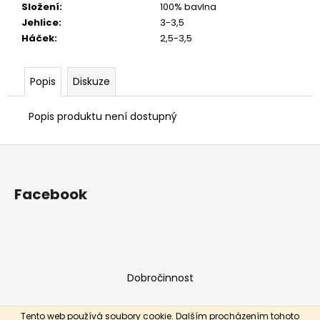
Složení
:
100% bavlna
Jehlice
:
3-3,5
Háček
:
2,5-3,5
Popis
Diskuze
Popis produktu není dostupný
Z
á
p
Facebook
a
t
í
Dobročinnost
Tento web používá soubory cookie. Dalším procházením tohoto
Vytvořil Shoptet