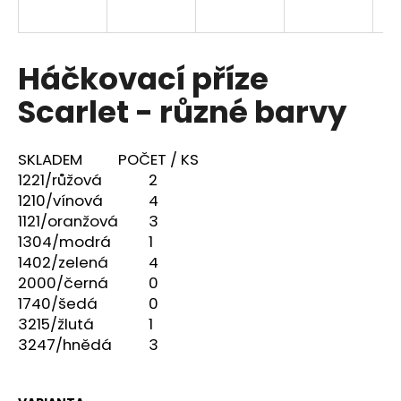
a
j
í
Háčkovací příze
t
Scarlet - různé barvy
?
SKLADEM
POČET / KS
1221/růžová
2
1210/vínová
4
HLEDAT
1121/oranžová
3
1304/modrá
1
1402/zelená
4
2000/černá
0
D
1740/šedá
0
o
p
3215/žlutá
1
o
3247/hnědá
3
r
u