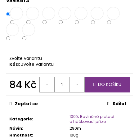
č
VARIANTA
u
j
e
m
e
BEST
SOCKS
Zvolte variantu
-
Kód:
Zvolte variantu
4
FACH
-
84 Kč
DO KOŠÍKU
OBLÍBENÉ
BARVY
Měrná
cena:
105
Kč
Zeptat se
Sdílet
100% Bavlněné pletací
Kategorie
:
a háčkovací příze
Návin
:
290m
Hmotnost
:
100g