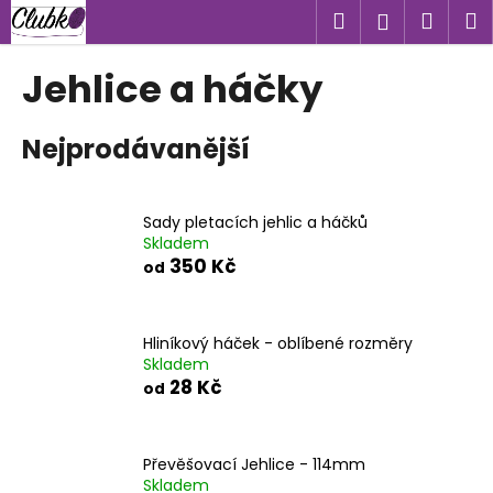
K
Přejít
Hledat
Náku
M
Přihlášen
na
o
obsah
Zpět
Zpět
košík
š
Jehlice a háčky
í
C
k
Nejprodávanější
o
p
o
Sady pletacích jehlic a háčků
t
Skladem
ř
350 Kč
od
e
b
u
Hliníkový háček - oblíbené rozměry
Skladem
j
28 Kč
od
e
t
e
Převěšovací Jehlice - 114mm
n
Skladem