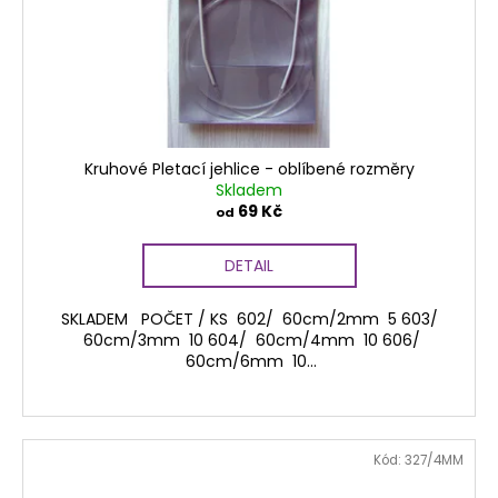
č
o
u
d
j
e
u
m
k
e
t
ů
Kruhové Pletací jehlice - oblíbené rozměry
ALPACA
Skladem
69 Kč
od
75
Kč
DETAIL
SKLADEM POČET / KS 602/ 60cm/2mm 5 603/
60cm/3mm 10 604/ 60cm/4mm 10 606/
60cm/6mm 10...
Kód:
327/4MM