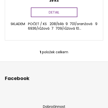
39 Kč
DETAIL
SKLADEM POČET / KS 208/bílá 9 701/oranžová 9
6936/růžová 7 709/růžová 10...
1
položek celkem
O
v
Z
l
á
á
d
p
Facebook
a
a
c
t
í
í
p
r
Dobročinnost
v