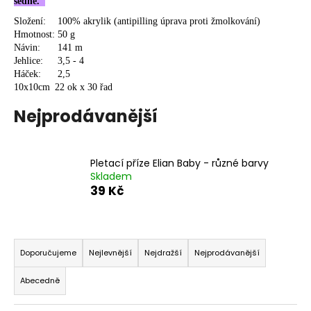
sedne."
a
Složení:
100% akrylik (antipilling úprava proti žmolkování)
j
Hmotnost:
50 g
í
Návin:
141 m
Jehlice:
3,5 - 4
t
Háček:
2,5
?
10x10cm
22 ok x 30 řad
Nejprodávanější
HLEDAT
Pletací příze Elian Baby - různé barvy
Skladem
39 Kč
D
Ř
o
p
a
Doporučujeme
Nejlevnější
Nejdražší
Nejprodávanější
o
z
r
Abecedně
e
u
n