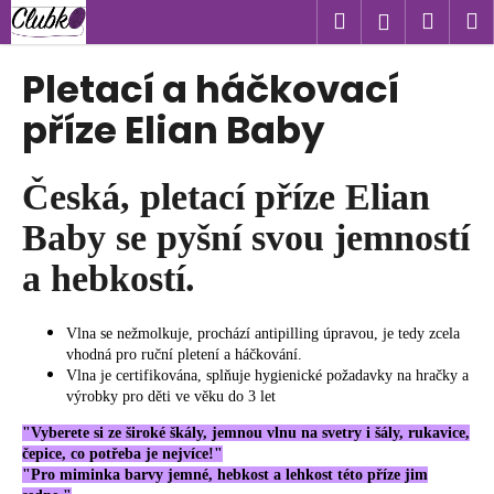
K
Přejít
Hledat
Náku
M
Přihlášen
na
o
obsah
Zpět
Zpět
košík
š
Pletací a háčkovací
í
C
příze Elian Baby
k
o
p
Česká, pletací příze Elian
o
Baby se pyšní svou jemností
t
ř
a hebkostí.
e
b
Vlna se nežmolkuje, prochází antipilling úpravou, je tedy zcela
u
vhodná pro ruční pletení a háčkování.
j
Vlna je certifikována, splňuje hygienické požadavky na hračky a
výrobky pro děti ve věku do 3 let
e
t
"Vyberete si ze široké škály, jemnou vlnu na svetry i šály, rukavice,
čepice, co potřeba je nejvíce!"
e
"Pro miminka barvy jemné, hebkost a lehkost této příze jim
n